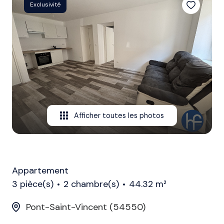
rejoindre
Exclusivité
l'équipe
contact
Afficher toutes les photos
Appartement
3 pièce(s)
2 chambre(s)
44.32 m²
Pont-Saint-Vincent (54550)