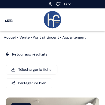
0
Fr
Menu
Accueil
Vente
Pont st vincent
Appartement
accueil
achat
Retour aux résultats
location
Télécharger la fiche
estimation
qui
Partager ce bien
sommes
nous?