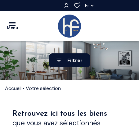
0
Fr
Menu
accueil
Filtrer
achat
location
Accueil
Votre sélection
estimation
qui
Retrouvez ici tous les biens
sommes
que vous avez sélectionnés
nous?