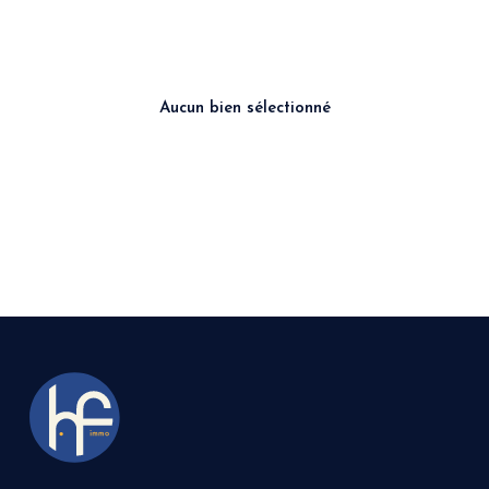
rejoindre
l'équipe
contact
Aucun bien sélectionné