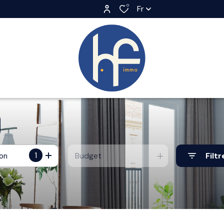
0
Fr
1
Budget
Filtr
ion