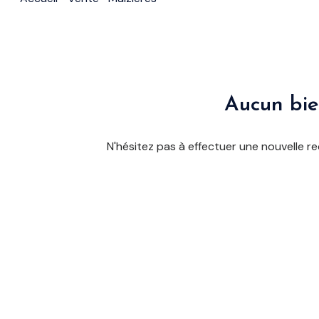
nous?
rejoindre
l'équipe
contact
Aucun bie
N'hésitez pas à effectuer une nouvelle re