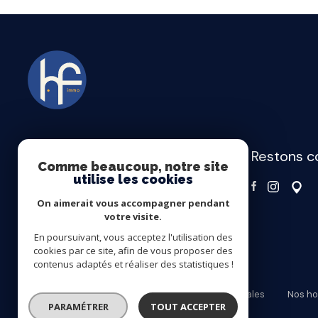
restons 
HF IMMOBILIER
Comme beaucoup, notre site
utilise les cookies
03 83 38 91 24
On aimerait vous accompagner pendant
contact@hf-immo.fr
votre visite.
4, Rue des Écuries
En poursuivant, vous acceptez l'utilisation des
54500 Vandœuvre-lès-Nancy
cookies par ce site, afin de vous proposer des
contenus adaptés et réaliser des statistiques !
Nos partenaires
Plan du site
Mentions légales
Nos ho
PARAMÉTRER
TOUT ACCEPTER