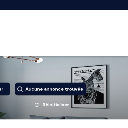
er
Aucune annonce trouvée
Réinitialiser